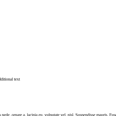
ditional text
 leo pede, ornare a, lacinia eu, vulputate vel, nisl. Suspendisse mauris.