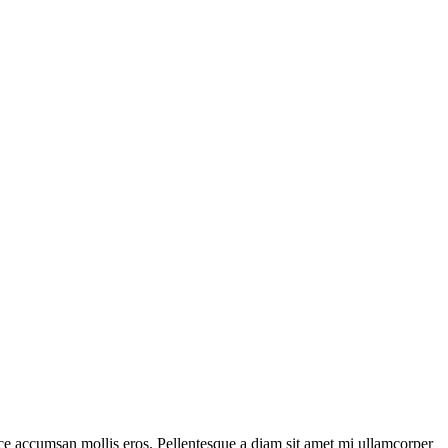
 Fusce accumsan mollis eros. Pellentesque a diam sit amet mi ullamcorper