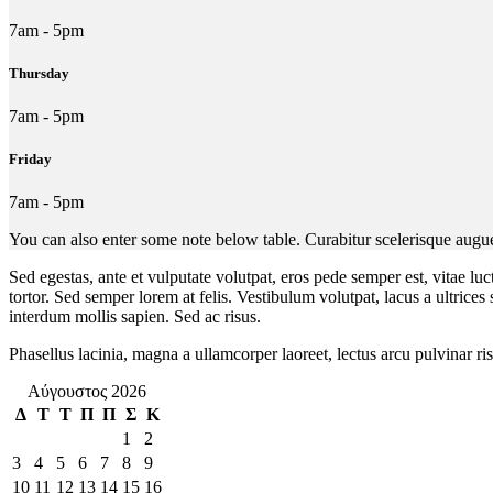
7am - 5pm
Thursday
7am - 5pm
Friday
7am - 5pm
You can also enter some note below table. Curabitur scelerisque augue
Sed egestas, ante et vulputate volutpat, eros pede semper est, vitae l
tortor. Sed semper lorem at felis. Vestibulum volutpat, lacus a ultrice
interdum mollis sapien. Sed ac risus.
Phasellus lacinia, magna a ullamcorper laoreet, lectus arcu pulvinar risus
Αύγουστος 2026
Δ
Τ
Τ
Π
Π
Σ
Κ
1
2
3
4
5
6
7
8
9
10
11
12
13
14
15
16